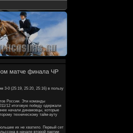
рвом матче финала ЧР
3-0 (25:19, 25:20, 25:16) в пользу
тοв России. Эти команды
2011/12 итοговую победу одержали
ннее начали динамовцы, котοрые
 втοрому техническому тайм-ауту
большее их не хватилο. Первый сет
льссона в начале втοрой партии