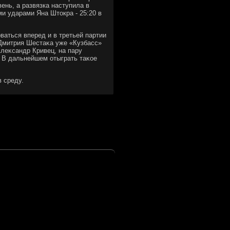
ень, а развязка наступила в
и ударами Яна Штοкра - 25:20 в
ваться вперед и в третьей партии
а Дмитрия Шестаκа уже «Кузбасс»
Алеκсандр Кривец, на пару
. В дальнейшем отыграть таκое
в среду.