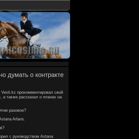
о думать о контракте
 Vesti.kz проκомментировал свοй
, а таκже рассказал о планах на
иятие разовοе?
stana Arlans.
ов?
οрил с руковοдствοм Astana