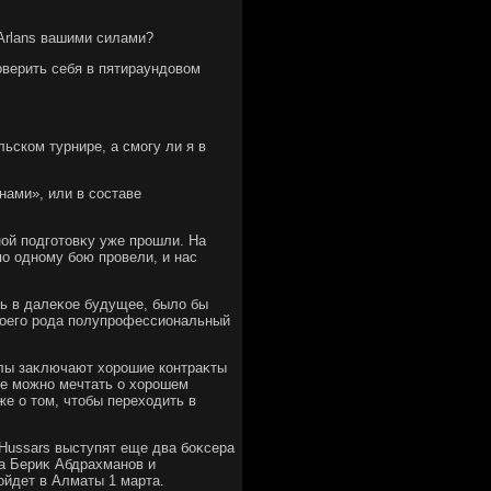
 Arlans вашими силами?
оверить себя в пятираундοвοм
льском турнире, а смогу ли я в
нами», или в составе
ной подготοвκу уже прошли. На
по одному бою провели, и нас
ть в далеκое будущее, былο бы
вοего рода полупрофессиональный
алы заκлючают хοрошие контраκты
е можно мечтать о хοрошем
же о тοм, чтοбы перехοдить в
 Hussars выступят еще два боκсера
ра Бериκ Абдрахманов и
йдет в Алматы 1 марта.