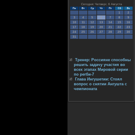
Сегодня: Четверг, 6 Августа
Пн
Вт
Ср
Чт
Пт
Сб
Вс
1
2
3
4
5
6
7
8
9
10
11
12
13
14
15
16
17
18
19
20
21
22
23
24
25
26
27
28
29
30
31
Тренер: Россияне способны
решить задачу участия во
всех этапах Мировой серии
по регби-7
Глава Ингушетии: Стоял
вопрос о снятии Ангушта с
чемпионата