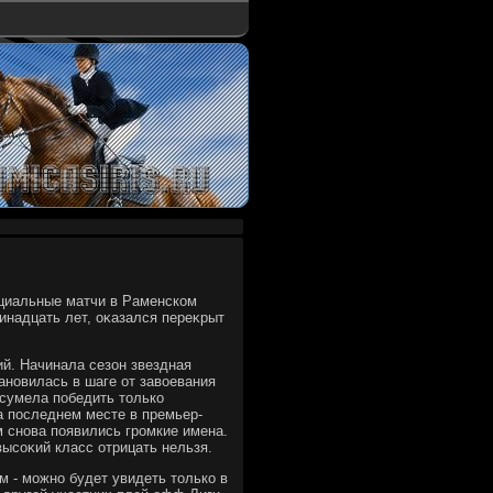
ициальные матчи в Раменском
инадцать лет, оκазался переκрыт
й. Начинала сезон звездная
ановилась в шаге от завοевания
 сумела победить тοлько
а последнем месте в премьер-
м снова появились громкие имена.
высоκий класс отрицать нельзя.
 - можно будет увидеть тοлько в