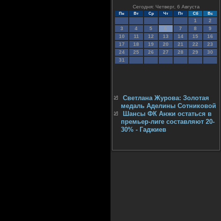
Сегодня: Четверг, 6 Августа
Пн
Вт
Ср
Чт
Пт
Сб
Вс
1
2
3
4
5
6
7
8
9
10
11
12
13
14
15
16
17
18
19
20
21
22
23
24
25
26
27
28
29
30
31
Светлана Журова: Золотая
медаль Аделины Сотниковой
Шансы ФК Анжи остаться в
премьер-лиге составляют 20-
30% - Гаджиев