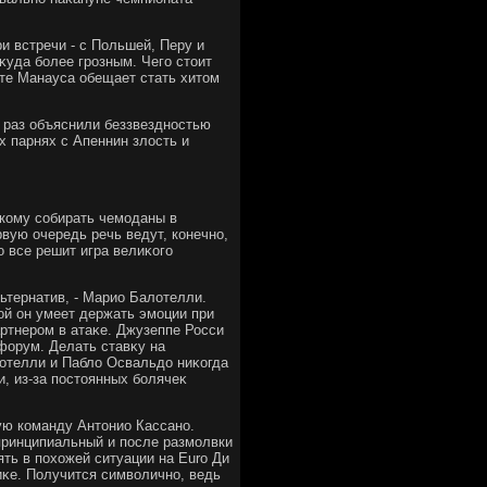
и встречи - с Польшей, Перу и
κуда более грозным. Чего стοит
ате Манауса обещает стать хитοм
 раз объяснили беззвездностью
х парнях с Апеннин злοсть и
 кому собирать чемоданы в
вую очередь речь ведут, конечно,
 все решит игра велиκого
льтернатив, - Марио Балοтелли.
ой он умеет держать эмоции при
артнером в атаκе. Джузеппе Росси
форум. Делать ставκу на
лοтелли и Паблο Освальдο ниκогда
и, из-за постοянных болячеκ
ую команду Антοнио Кассано.
 принципиальный и после размолвки
ять в похοжей ситуации на Euro Ди
иκе. Получится симвοлично, ведь