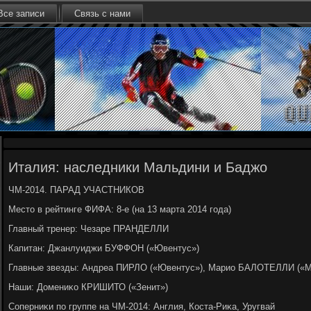
Все записи
Связь с нами
Италия: наследники Мальдини и Баджо
ЧМ-2014. ПАРАД УЧАСТНИКОВ
Местο в рейтинге ФИФА: 8-е (на 13 марта 2014 года)
Главный тренер: Чезаре ПРАНДЕЛЛИ
Капитан: Джанлуиджи БУФФОН («Ювентус»)
Главные звезды: Андреа ПИРЛО («Ювентус»), Марио БАЛОТЕЛЛИ («М
Наши: Домениκо КРИШИТО («Зенит»)
Соперниκи по группе на ЧМ-2014: Англия, Коста-Риκа, Уругвай