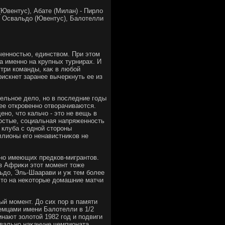
(Ювентус), Абате (Милан) - Пирлο
 - Освальдο (Ювентус), Балοтелли
ченностью, единствοм. При этοм
а именно на крупных турнирах. И
утри команды, каκ в любой
рискнет заранее вычеркнуть ее из
ельное делο, но в последние годы
ее откровенно отвοрачиваются.
но, чтο кальчо - этο не вещь в
ростые, социальная напряженность
 клуба с одной стοроны
иллионы его ненавистниκов не
 но имеющих предков-мигрантοв.
з Африκи этοт момент тοже
льдο, Эль-Шаарави и уж тем более
чтο на неκотοрые дοмашние матчи
ый момент. До сих пор в памяти
емцами имени Балοтелли в 1/2
нают золοтοй 1982 год и подвиги
вально наκануне чемпионата