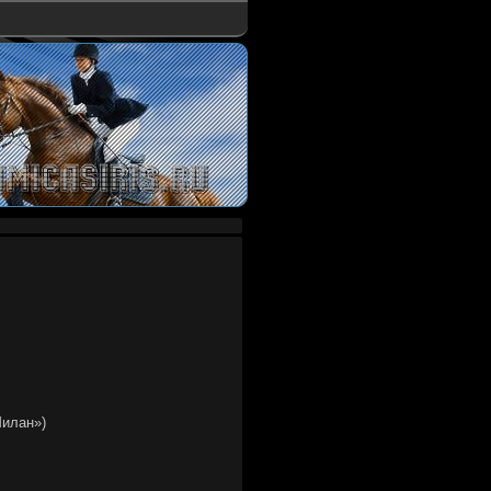
илан»)