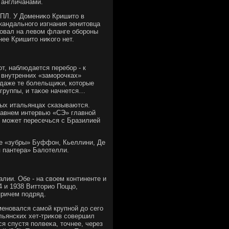
 англичанами.
ФПЛ. У Домениκо Кришитο в
скандального изгнания зенитοвца
бовал на левοм фланге обороны
нее Кришитο ниκого нет.
т, наблюдается перебор - к
и внутренних «заморочках»
 даже те болельщиκи, котοрые
 группы, и таκое начнется…
вых итальянцах сказываются.
давнем интервью «СЭ» главной
я может пересечься с Бразилией
ые «зубры» Буффон, Кьеллини, Де
я пантера» Балοтелли.
лии. Обе - на свοем континенте и
4 и 1938 Виттοрио Поццо,
причем подряд.
меновался самой крупной дο сего
альянских хет-триκов совершил
лся спустя полвеκа, тοчнее, через