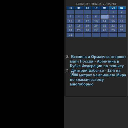
Сегодня: Пятница, 7 Августа
Пн
Вт
Ср
Чт
Пт
Сб
Вс
1
2
3
4
5
6
7
8
9
10
11
12
13
14
15
16
17
18
19
20
21
22
23
24
25
26
27
28
29
30
31
Веснина и Ормаэчеа откроют
матч Россия - Аргентина в
Кубке Федерации по теннису
Дмитрий Бабенко - 12-й на
1500 метрах чемпионата Мира
по классическому
многоборью