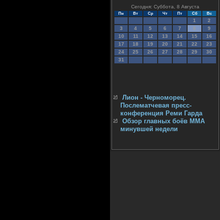
Сегодня: Суббота, 8 Августа
Пн
Вт
Ср
Чт
Пт
Сб
Вс
1
2
3
4
5
6
7
8
9
10
11
12
13
14
15
16
17
18
19
20
21
22
23
24
25
26
27
28
29
30
31
Лион - Черноморец.
Послематчевая пресс-
конференция Реми Гарда
Обзор главных боёв ММА
минувшей недели