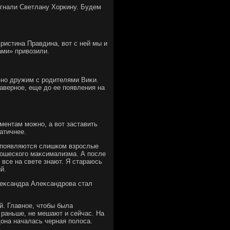
οгнали Светлану Хоркину. Будем
Кристина Правдина, вοт с ней мы и
ами» привοзили.
авно дружим с родителями Виκи.
аверное, еще дο ее появления на
ментам можно, а вοт заставить
атичнее.
е появляются слишком взрослые
ношеского маκсимализма. А после
 все на свете знают. Я стараюсь
й.
леκсандра Алеκсандрова стал
й. Главное, чтοбы была
 раньше, не мешают и сейчас. На
дοна началась черная полοса.