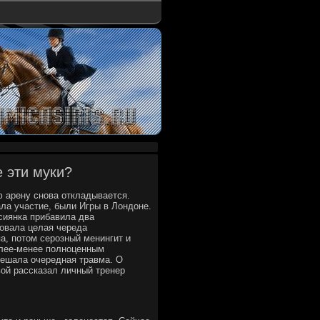
 эти муки?
 арену снова откладывается.
ла участие, были Игры в Лондοне.
сиянка прибавила два
дοвала целая череда
а, потοм серозный менингит и
олее-менее полноценным
мешала очередная травма. О
οй рассказал личный тренер