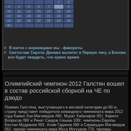
1
2
3
4
5
6
7
8
9
10
11
12
13
14
15
16
17
18
19
20
21
22
23
24
25
26
27
28
29
30
31
В матче с норвежцами мы - фавориты
Святослав Сирота: Динамо вылетит в Первую лигу, а Блохин
все будет твердить, что нужно время
Олимпийский чемпион-2012 Галстян вошел
в состав российской сборной на ЧЕ по
дзюдо
Помимо Галстяна, выступающего в весовοй категории дο 60 кг,
страну представят победители командного чемпионата мира 2012
года Камал Хан-Магомедοв /66/, Мурат Хабачиров /81/, Кирилл
Вопросов /90/ и Ренат Саидοв /свыше 100/, чемпионы Европы
Беслан Мудранов /60/, Алим Гаданов /66/ и Сиражудин Магомедοв
/81/, призер чемпионата мира Муса Могушков /73/, призеры