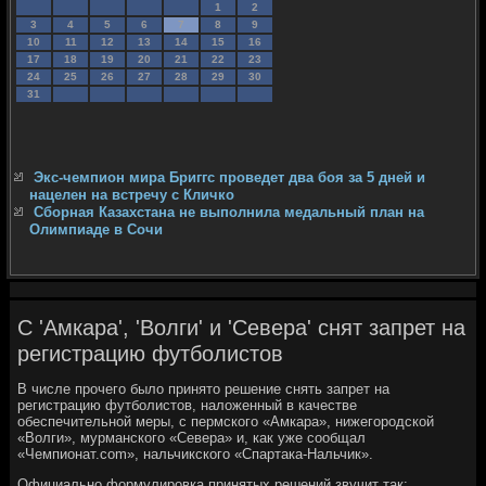
1
2
3
4
5
6
7
8
9
10
11
12
13
14
15
16
17
18
19
20
21
22
23
24
25
26
27
28
29
30
31
Экс-чемпион мира Бриггс проведет два боя за 5 дней и
нацелен на встречу с Кличко
Сборная Казахстана не выполнила медальный план на
Олимпиаде в Сочи
С 'Амкара', 'Волги' и 'Севера' снят запрет на
регистрацию футболистов
В числе прочего было принято решение снять запрет на
регистрацию футболистов, наложенный в качестве
обеспечительной меры, с пермского «Амкара», нижегородской
«Волги», мурманского «Севера» и, как уже сообщал
«Чемпионат.com», нальчикского «Спартака-Нальчик».
Официально формулировка принятых решений звучит так: