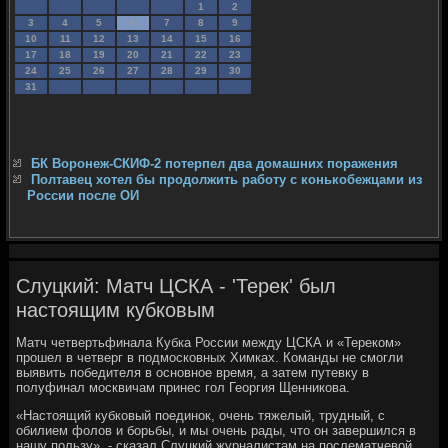
1
2
3
4
5
6
7
8
9
10
11
12
13
14
15
16
17
18
19
20
21
22
23
24
25
26
27
28
29
30
31
БК Воронеж-СКИФ-2 потерпел два домашних поражения
Полтавец хотел бы продолжить работу с конькобежцами из
России после ОИ
Слуцкий: Матч ЦСКА - 'Терек' был
настоящим кубковым
Матч четвертьфинала Кубка России между ЦСКА и «Тереком»
прошел в четверг в подмосковных Химках. Команды не смогли
выявить победителя в основное время, а затем путевку в
полуфинал москвичам принес гол Георгия Щенникова.
«Настоящий кубковый поединок, очень тяжелый, трудный, с
обилием фолов и борьбы, и мы очень рады, что он завершился в
нашу пользу», - сказал Слуцкий журналистам на послематчевой