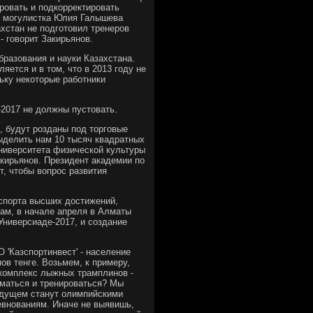
ровать и подкорректировать
о могулистка Юлия Галышева
ахстан не подготовил тренеров
- говорит Закирьянов.
бразования и науки Казахстана.
яется и в том, что в 2013 году не
ьку некоторые работники
-2017 не должны пустовать.
 будут розданы под торговые
ыделить нам 10 тысяч квадратных
ниверситета физической культуры
акирьянов. Президент академии по
т, чтобы вопрос развития
 спорта высших достижений,
вам, в начале апреля в Алматы
Универсиаде-2017, и создание
 'Казспортинвест' - население
ов тенге. Возьмем, к примеру,
 комплекс лыжных трамплинов -
ниматься и тренироваться? Мы
будущем станут олимпийскими
ревнованиям. Иначе не выявишь,