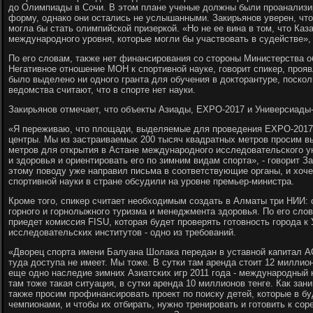
до Олимпиады в Сочи. В этом плане ученые должны были проанализи
форму, однако они остались не услышанными. Закирьянов уверен, чт
могла бы стать олимпийской призеркой. «Но не ее вина в том, что Каз
международного уровня, которые могли бы участвовать в судействе», 
По его словам, также нет финансирования со стороны Министерства о
Негативное отношение МОН к спортивной науке, говорит спикер, проявл
было выделено ни одного гранта для обучения в докторантуре, поскол
ведомства считают, что в спорте нет науки.
Закирьянов отмечает, что объекты Азиады, EXPO-2017 и Универсиады
«Я переживаю, что площади, выделяемые для проведения EXPO-2017,
центры. Мы из застраиваемых 200 тысяч квадратных метров просим в
метров для открытия в Астане международного исследовательского у
и здоровья и ориентировать его по зимним видам спорта», - говорит З
этому поводу уже направил письма в соответствующие органы, и хоче
спортивной науки в стране обсудили на уровне премьер-министра.
Кроме того, спикер считает необходимым создать в Алматы три НИИ:
горного и горнолыжного туризма и менеджмента здоровья. По его сло
приедет комиссия FISU, которая будет проверять готовность города к 
исследовательских институтов - одно из требований.
«Дворец спорта имени Балуана Шолака передан в уставной капитал АО
туда доступа не имеет. Мы тоже. В сутки там аренда стоит 12 миллион
еще одно наследие зимних Азиатских игр 2011 года - международный
там тоже такая ситуация, в сутки аренда 10 миллионов тенге. Как за
также просим профинансировать проект по поиску детей, которые в 
чемпионами, и чтобы их отбирать, нужно тренировать и готовить к со