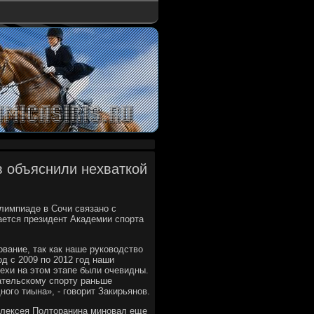
в объяснили нехваткой
лимпиаде в Сочи связано с
ается президент Академии спорта
вание, так как наше руководство
од с 2009 по 2012 год наши
ехи на этом этапе были очевидны.
ательскому спорту раньше
ого тиына», - говорит Закирьянов.
Алексея Полторанина миновал еще