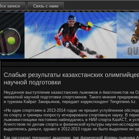
Все записи
Связь с нами
Слабые результаты казахстанских олимпийце
научной подготовки
Неудачное выступление казахстанских лыжников и биатлонистов на О
нехваткой научной подготовки спортсменов. Такого мнения придержив
и туризма Кайрат Закирьянов, передает корреспондент Tengrinews.kz.
«Ни один спортсмен в 2013-2014 годах не прошел углубленное обследо
по спорту и тренеры попросту игнорировали спортивную науку. В пери
лыжники-гонщики постоянно наблюдались в НИИ спорта КазАСТ, и усп
Агентством по делам спорта и физической культуры научно-исследов
выделялись деньги, однако в 2012-2013 годах не было выделено ни одн
Как рассказал президент академии, пик физической формы лыжника 