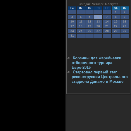
Сегодня: Четверг, 6 Августа
Пн
Вт
Ср
Чт
Пт
Сб
Вс
1
2
3
4
5
6
7
8
9
10
11
12
13
14
15
16
17
18
19
20
21
22
23
24
25
26
27
28
29
30
31
Корзины для жеребьевки
отборочного турнира
Евро-2016
Стартовал первый этап
реконструкции Центрального
стадиона Динамо в Москве