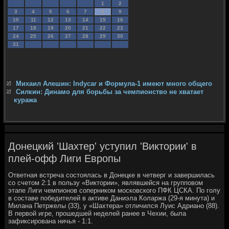
1
2
3
4
5
6
7
8
9
10
11
12
13
14
15
16
17
18
19
20
21
22
23
24
25
26
27
28
29
30
31
Михаил Алешин: Indycar и Формула-1 имеют много общего
Силкин: Динамо для борьбы за чемпионство не хватает
куража
Донецкий 'Шахтер' уступил 'Виктории' в
плей-офф Лиги Европы
Ответная встреча состоялась в Донецке в четверг и завершилась
со счетом 2:1 в пользу «Виктории», являвшейся на групповом
этапе Лиги чемпионов соперником московского ПФК ЦСКА. По голу
в составе победителей в активе Даниэла Коларжа (29-я минута) и
Милана Петржелы (33), у «Шахтера» отличился Луис Адриано (88).
В первой игре, прошедшей неделей ранее в Чехии, была
зафиксирована ничья - 1:1.