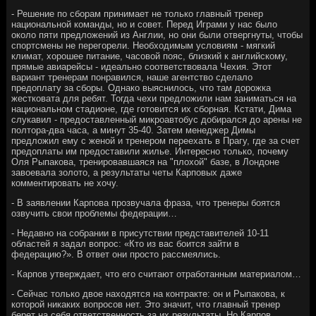
- Решение по сборам принимает не только главный тренер
национальной команды, но и совет. Перед Играми у нас было
около пяти предложений из Англии, но они были отвергнуты, чтобы
спортсмены не перегорели. Необходимым условиям - мягкий
климат, хорошее питание, часовой пояс, близкий к английскому,
прямые авиа­рейсы - идеально соответствовала Чехия. Этот
вариант тренерам понравился, наше агентство сделало
предоплату за сборы. Однако выяснилось, что там дорожка
жестковата для ребят. Тогда чехи предложили нам заниматься на
национальном стадионе, где готовится их сборная. Кстати, Дима
слукавил - предоставленный микроавтобус добирался до арены не
полтора-два часа, а минут 35-40. Затем менеджер Димы
предложил ему с женой и тренером переехать в Прагу, где за счет
предоплаты им предоставили жилье. Интересно только, почему
Оля Рыпакова, тренировавшаяся на "плохой" базе, в Лондоне
завоевала золото, а результаты четы Карповых даже
комментировать не хочу.
- В заявлении Карпова прозвучала фраза, что тренеры боятся
озвучить свои проблемы федерации…
- Недавно на собрании в присутствии представителей 10-11
областей я задал вопрос: «Кто из вас боится зайти в
федерацию?». В ответ они просто рассмеялись.
- Карпов утверждает, что его считают отработанным материалом…
- Сейчас только двое находятся на контракте: он и Рыпакова, к
которой никаких вопросов нет. Это значит, что главный тренер
берет на себя ответственность за их результаты. Но Карпов