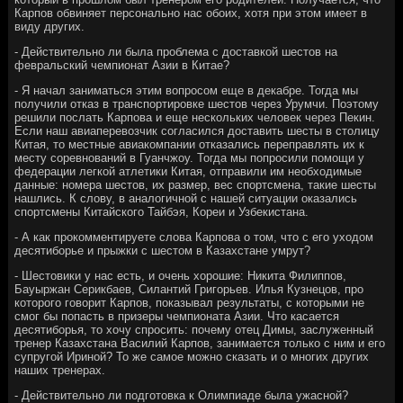
Карпов обвиняет персонально нас обоих, хотя при этом имеет в
виду других.
- Действительно ли была проблема с доставкой шестов на
февральский чемпионат Азии в Китае?
- Я начал заниматься этим вопросом еще в декабре. Тогда мы
получили отказ в транспортировке шестов через Урумчи. Поэтому
решили послать Карпова и еще нескольких человек через Пекин.
Если наш авиаперевозчик согласился доставить шесты в столицу
Китая, то местные авиакомпании отказались переправлять их к
месту соревнований в Гуанчжоу. Тогда мы попросили помощи у
федерации легкой атлетики Китая, отправили им необходимые
данные: номера шестов, их размер, вес спортсмена, такие шесты
нашлись. К слову, в аналогичной с нашей ситуации оказались
спортсмены Китайского Тайбэя, Кореи и Узбекистана.
- А как прокомментируете слова Карпова о том, что с его уходом
десятиборье и прыжки с шестом в Казахстане умрут?
- Шестовики у нас есть, и очень хорошие: Никита Филиппов,
Бауыржан Серикбаев, Силантий Григорьев. Илья Кузнецов, про
которого говорит Карпов, показывал результаты, с которыми не
смог бы попасть в призеры чемпионата Азии. Что касается
десятиборья, то хочу спросить: почему отец Димы, заслуженный
тренер Казахстана Василий Карпов, занимается только с ним и его
супругой Ириной? То же самое можно сказать и о многих других
наших тренерах.
- Действительно ли подготовка к Олимпиаде была ужасной?