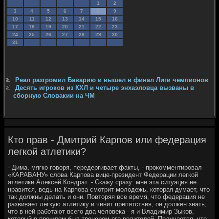
1
2
3
4
5
6
7
8
9
10
11
12
13
14
15
16
17
18
19
20
21
22
23
24
25
26
27
28
29
30
31
Реал разгромил Баварию и вышел в финал Лиги чемпионов
Десять игроков из КХЛ и четыре энхаэловца вызваны в
сборную Словакии на ЧМ
Кто прав - Дмитрий Карпов или федерация
легкой атлетики?
- Дима, мягко говоря, передергивает факты, - прокомментировал
«КАРАВАНУ» слова Карпова вице-президент Федерации легкой
атлетики Алексей Кондрат. - Скажу сразу: мне эта ситуация не
нравится, ведь на Карпова смотрит молодежь, которая думает, что
так должны делать и они. Повторяя все время, что федерация не
развивает легкую атлетику и чинит препятствия, он должен знать,
что в ней работают всего два человека - я и Владимир Зыков,
который в прошлом был тренером его родителей. Получается, что