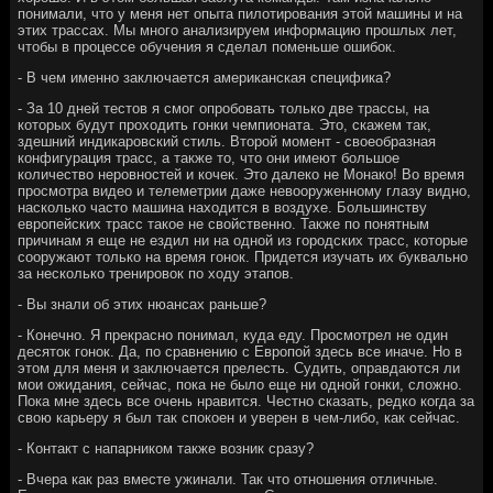
понимали, что у меня нет опыта пилотирования этой машины и на
этих трассах. Мы много анализируем информацию прошлых лет,
чтобы в процессе обучения я сделал поменьше ошибок.
- В чем именно заключается американская специфика?
- За 10 дней тестов я смог опробовать только две трассы, на
которых будут проходить гонки чемпионата. Это, скажем так,
здешний индикаровский стиль. Второй момент - своеобразная
конфигурация трасс, а также то, что они имеют большое
количество неровностей и кочек. Это далеко не Монако! Во время
просмотра видео и телеметрии даже невооруженному глазу видно,
насколько часто машина находится в воздухе. Большинству
европейских трасс такое не свойственно. Также по понятным
причинам я еще не ездил ни на одной из городских трасс, которые
сооружают только на время гонок. Придется изучать их буквально
за несколько тренировок по ходу этапов.
- Вы знали об этих нюансах раньше?
- Конечно. Я прекрасно понимал, куда еду. Просмотрел не один
десяток гонок. Да, по сравнению с Европой здесь все иначе. Но в
этом для меня и заключается прелесть. Судить, оправдаются ли
мои ожидания, сейчас, пока не было еще ни одной гонки, сложно.
Пока мне здесь все очень нравится. Честно сказать, редко когда за
свою карьеру я был так спокоен и уверен в чем-либо, как сейчас.
- Контакт с напарником также возник сразу?
- Вчера как раз вместе ужинали. Так что отношения отличные.