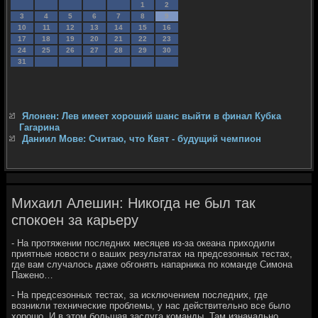
1
2
3
4
5
6
7
8
9
10
11
12
13
14
15
16
17
18
19
20
21
22
23
24
25
26
27
28
29
30
31
Ялонен: Лев имеет хороший шанс выйти в финал Кубка
Гагарина
Даниил Мове: Считаю, что Квят - будущий чемпион
Михаил Алешин: Никогда не был так
спокоен за карьеру
- На протяжении последних месяцев из-за океана приходили
приятные новости о ваших результатах на предсезонных тестах,
где вам случалось даже обгонять напарника по команде Симона
Пажено…
- На предсезонных тестах, за исключением последних, где
возникли технические проблемы, у нас действительно все было
хорошо. И в этом большая заслуга команды. Там изначально