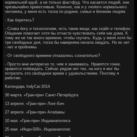
нормальной едой, а не только фастфуд. Что касается людей, они
чрезвычайно приветливые. Конечно, как и у любого нормального
человека, у меня есть тоска по родине, семье и близким людям.
- Как боретесь?
- Слава богу и технологиям, есть такие вещи, как скайп и телефон.
Общение помогает хотя бы отчасти чувствовать себя как дома. К
тому же не так много времени, чтобы скучать. Будь у меня хотя бы
три свободных дня, тоска бы наверняка начала заедать. Но их нет
- нет и проблемы.
- От свободного времени отказались сознательно?
- Просто мне интересно то, чем я занимаюсь. Нравятся гонки,
нравится побеждать. Сейчас рядом нет тех, на кого я мог бы
потратить это свободное время с удовольствием. Поэтому я
работаю.
Календарь IndyCar-2014
30 марта. «Гран-при» Санкт-Петербурга
13 апреля. «Гран-при» Лонг-Бич
27 апреля. «Гран-при» Алабамы
10 мая. «Гран-при» Индианаполиса
25 мая. «Инди-500», Индианаполис