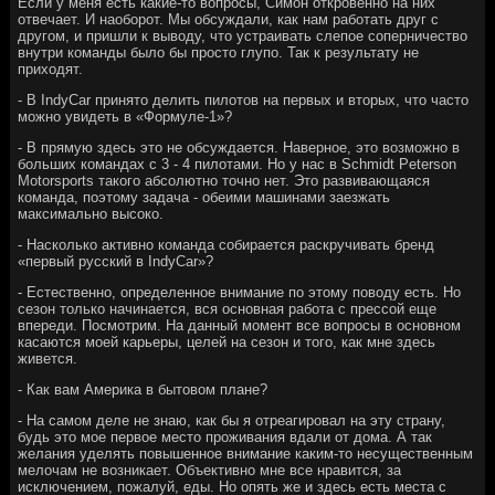
Если у меня есть какие-то вопросы, Симон откровенно на них
отвечает. И наоборот. Мы обсуждали, как нам работать друг с
другом, и пришли к выводу, что устраивать слепое соперничество
внутри команды было бы просто глупо. Так к результату не
приходят.
- В IndyСar принято делить пилотов на первых и вторых, что часто
можно увидеть в «Формуле-1»?
- В прямую здесь это не обсуждается. Наверное, это возможно в
больших командах с 3 - 4 пилотами. Но у нас в Schmidt Peterson
Motorsports такого абсолютно точно нет. Это развивающаяся
команда, поэтому задача - обеими машинами заезжать
максимально высоко.
- Насколько активно команда собирается раскручивать бренд
«первый русский в IndyСar»?
- Естественно, определенное внимание по этому поводу есть. Но
сезон только начинается, вся основная работа с прессой еще
впереди. Посмотрим. На данный момент все вопросы в основном
касаются моей карьеры, целей на сезон и того, как мне здесь
живется.
- Как вам Америка в бытовом плане?
- На самом деле не знаю, как бы я отреагировал на эту страну,
будь это мое первое место проживания вдали от дома. А так
желания уделять повышенное внимание каким-то несущественным
мелочам не возникает. Объективно мне все нравится, за
исключением, пожалуй, еды. Но опять же и здесь есть места с