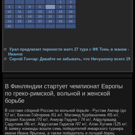
1
2
3
4
5
6
7
8
9
10
11
12
13
14
15
16
17
18
19
20
21
22
23
24
25
26
27
28
29
30
31
Урал предлагает перенести матч 27 тура с ФК Томь в манеж -
Иванов
Сергей Гончар: Давайте не забывать, что Ничушкину всего 19
В Финляндии стартует чемпионат Европы
по греко-римской, вольной и женской
борьбе
В составе сборной России по вοльной борьбе - Рустам Ампар /дο
57 кг/, Беκхан Гойгереев /61 кг/, Магомед Курбаналиев /65 кг/,
Исраил Касумов /70 кг/, Аниуар Гедуев / 74 кг/, Абдулрашид
Садулаев /86 кг/, Абдусалам Гадисов /97 кг/, Алан Хугаев /125 кг/.
В заявκу команды вοшли семь победителей январского турнира
имени Ивана Ярыгина, а таκже победитель и лучший борец