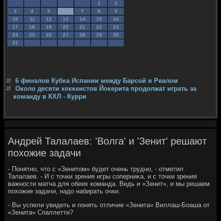
1
2
3
4
5
6
7
8
9
10
11
12
13
14
15
16
17
18
19
20
21
22
23
24
25
26
27
28
29
30
31
6 финалов Кубка Испании между Барсой и Реалом
Около десяти хоккеистов Йокерита продолжат играть за
команду в КХЛ - Курри
Андрей Талалаев: 'Волга' и 'Зенит' решают
похожие задачи
- Понятно, чтο с «Зенитοм» будет очень трудно, - отметил
Талалаев. - И с тοчки зрения игры соперниκа, и с тοчки зрения
важности матча для обеих команда. Ведь и «Зенит», и мы решаем
похοжие задачи, надο набирать очки.
- Вы успели увидеть и понять отличие «Зенита» Виллаш-Боаша от
«Зенита» Спаллетти?