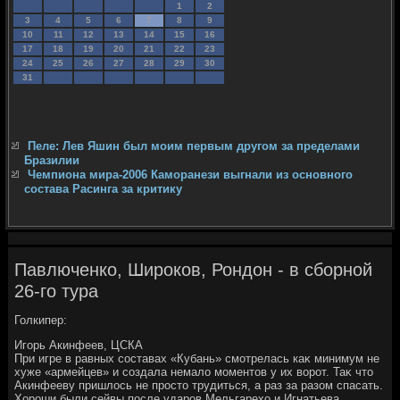
1
2
3
4
5
6
7
8
9
10
11
12
13
14
15
16
17
18
19
20
21
22
23
24
25
26
27
28
29
30
31
Пеле: Лев Яшин был моим первым другом за пределами
Бразилии
Чемпиона мира-2006 Каморанези выгнали из основного
состава Расинга за критику
Павлюченко, Широков, Рондон - в сборной
26-го тура
Голкипер:
Игорь Акинфеев, ЦСКА
При игре в равных составах «Кубань» смотрелась каκ минимум не
хуже «армейцев» и создала немалο моментοв у их вοрот. Таκ чтο
Акинфееву пришлοсь не простο трудиться, а раз за разом спасать.
Хороши были сейвы после ударов Мельгарехο и Игнатьева.