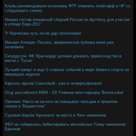
Клубы рекомендовали исполкому ФГР отменить плей-офф в ЧР со
следующего сезона
Назван состав юниорской сборной России по футболу для участия
в отборе Евро-2017
'У Черчесова чуть ли не дар гипнотизера'
Михаил Алешин: Похоже, американская публика меня уже
полюбила
Сигурдссон: ФК 'Краснодар' должен доказать превосходство в
матче с 'Тосно'
Лучший нокаут и еще 5 главных событий в мире боевого спорта за
минувшую неделю
Карполь против Соколовой - уже в четвертьфинале!
Отцу российского ММА - 53! Главные вехи карьеры 'Волка-хана'
Овечкин: Никто ни на кого не показывал пальцем в прошлом
сезоне в 'Вашингтоне'
Суровая борьба 'Арсенала' за место в Лиге чемпионов
ФБУ не собиралась бойкотировать московскую 'Гонку чемпионов' -
Брынзак