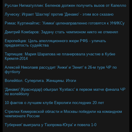
Руслан Нигматуллин: Беленов должен получить вызов от Капелло
Луческу: Играет 'Шахтер' против 'Динамо' - этим все сказано
Римас Куртинайтис: 'Химки' целенаправленно готовятся к УНИКСу
Дмитрий Комбаров: Задачу стать чемпионом никто не отменял
Европейцев: Цель апелляционного жюри РФБ - уличать
предвзятость судейства
Тарпищев: Мария Шарапова не планировала участие в Кубке
Кремля-2014
Алексей Николаев рассудит 'Анжи' и 'Зенит' в 26-м туре ЧР по
футболу
Волейбол. Суперлига. Женщины. Итоги
'Динамо' (Краснодар) обыграл 'Кузбасс' в первом матче финала ЧР
по волейболу
10 фактов о лучшем клубе Евролиги последних 20 лет
Стрелки Кемеровской области и Москвы победили на командном
чемпионате России
'Губерния' выиграла у 'Газпрома-Югра' и повела 1-0