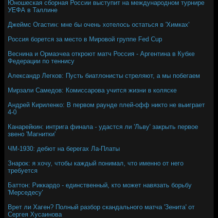
Юношеская сборная России выступит на международном турнире
УЕФА в Таллине
Джеймс Огастин: мне бы очень хотелось остаться в 'Химках'
Россия борется за место в Мировой группе Fed Cup
Веснина и Ормаэчеа откроют матч Россия - Аргентина в Кубке
Федерации по теннису
Александр Легков: Пусть биатлонисты стреляют, а мы побегаем
Мирзали Самедов: Комиссарова учится жизни в коляске
Андрей Кириленко: В первом раунде плей-офф никто не выиграет
4-0
Канарейкин: интрига финала - удастся ли 'Льву' закрыть первое
звено 'Магнитки'
ЧМ-1930: дебют на берегах Ла-Платы
Знарок: я хочу, чтобы каждый понимал, что именно от него
требуется
Баттон: Риккардо - единственный, кто может навязать борьбу
'Мерседесу'
Врет ли Хаген? Полный разбор скандального матча 'Зенита' от
Сергея Хусаинова