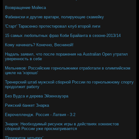
Возвращение Мойеса
Фабиански и другие вратари, полирующие скамейку
'Старт' Тарасенко протестировал клуб второй лиги
15 самых любопытных фраз Коби Брайанта в сезоне-2013/14
Кому начинать? Конечно, Весниной!
Надаль заявил, что после поражения на Australian Open утратил
уверенность в себе
Мельников: Российские горнолыжники отработали в олимпийском
цикле на 'хорошо'
Тренерский штаб мужской сборной России по горнолыжному спорту
продолжит работу
Без Вудса и дерева Эйзенхауэра
Рижский банкет Знарка
Еврочеллендж. Россия - Латвия - 3:2
Знарок: Необходимый рисунок игры в действиях хоккеистов
сборной России уже просматривается
'Пережиток четырех'