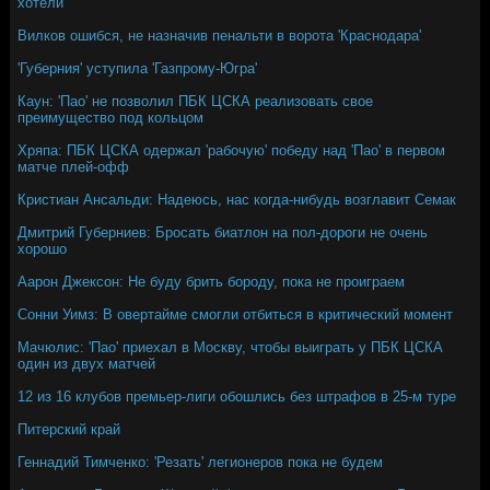
хотели
Вилков ошибся, не назначив пенальти в ворота 'Краснодара'
'Губерния' уступила 'Газпрому-Югра'
Каун: 'Пао' не позволил ПБК ЦСКА реализовать свое
преимущество под кольцом
Хряпа: ПБК ЦСКА одержал 'рабочую' победу над 'Пао' в первом
матче плей-офф
Кристиан Ансальди: Надеюсь, нас когда-нибудь возглавит Семак
Дмитрий Губерниев: Бросать биатлон на пол-дороги не очень
хорошо
Аарон Джексон: Не буду брить бороду, пока не проиграем
Сонни Уимз: В овертайме смогли отбиться в критический момент
Мачюлис: 'Пао' приехал в Москву, чтобы выиграть у ПБК ЦСКА
один из двух матчей
12 из 16 клубов премьер-лиги обошлись без штрафов в 25-м туре
Питерский край
Геннадий Тимченко: 'Резать' легионеров пока не будем