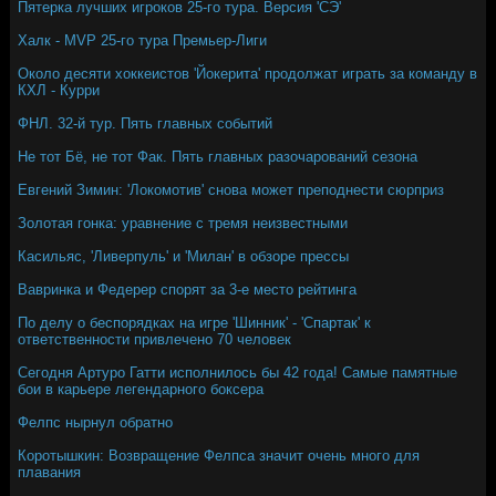
Пятерка лучших игроков 25-го тура. Версия 'СЭ'
Халк - MVP 25-го тура Премьер-Лиги
Около десяти хоккеистов 'Йокерита' продолжат играть за команду в
КХЛ - Курри
ФНЛ. 32-й тур. Пять главных событий
Не тот Бё, не тот Фак. Пять главных разочарований сезона
Евгений Зимин: 'Локомотив' снова может преподнести сюрприз
Золотая гонка: уравнение с тремя неизвестными
Касильяс, 'Ливерпуль' и 'Милан' в обзоре прессы
Вавринка и Федерер спорят за 3-е место рейтинга
По делу о беспорядках на игре 'Шинник' - 'Спартак' к
ответственности привлечено 70 человек
Сегодня Артуро Гатти исполнилось бы 42 года! Самые памятные
бои в карьере легендарного боксера
Фелпс нырнул обратно
Коротышкин: Возвращение Фелпса значит очень много для
плавания