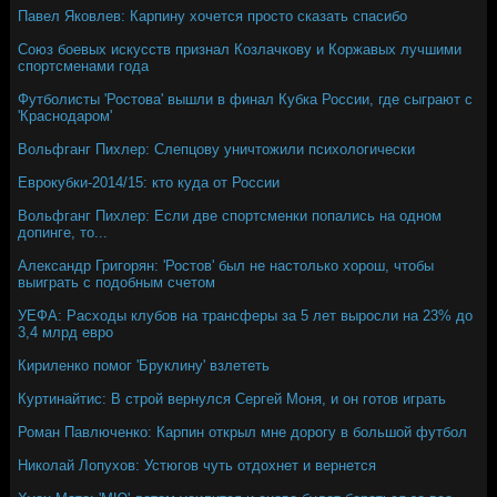
Павел Яковлев: Карпину хочется просто сказать спасибо
Союз боевых искусств признал Козлачкову и Коржавых лучшими
спортсменами года
Футболисты 'Ростова' вышли в финал Кубка России, где сыграют с
'Краснодаром'
Вольфганг Пихлер: Слепцову уничтожили психологически
Еврокубки-2014/15: кто куда от России
Вольфганг Пихлер: Если две спортсменки попались на одном
допинге, то...
Александр Григорян: 'Ростов' был не настолько хорош, чтобы
выиграть с подобным счетом
УЕФА: Расходы клубов на трансферы за 5 лет выросли на 23% до
3,4 млрд евро
Кириленко помог 'Бруклину' взлететь
Куртинайтис: В строй вернулся Сергей Моня, и он готов играть
Роман Павлюченко: Карпин открыл мне дорогу в большой футбол
Николай Лопухов: Устюгов чуть отдохнет и вернется