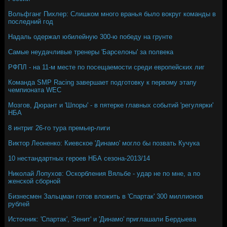
Вольфганг Пихлер: Слишком много вранья было вокруг команды в
последний год
Надаль одержал юбилейную 300-ю победу на грунте
Самые неудачливые тренеры 'Барселоны' за полвека
РФПЛ - на 11-м месте по посещаемости среди европейских лиг
Команда SMP Racing завершает подготовку к первому этапу
чемпионата WEC
Мозгов, Дюрант и 'Шпоры' - в пятерке главных событий 'регулярки'
НБА
8 интриг 26-го тура премьер-лиги
Виктор Леоненко: Киевское 'Динамо' могло бы позвать Кучука
10 нестандартных героев НБА сезона-2013/14
Николай Лопухов: Оскорбления Вяльбе - удар не по мне, а по
женской сборной
Бизнесмен Зальцман готов вложить в 'Спартак' 300 миллионов
рублей
Источник: 'Спартак', 'Зенит' и 'Динамо' приглашали Бердыева