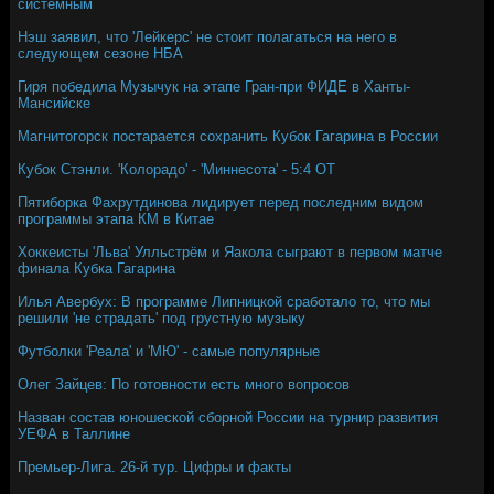
системным
Нэш заявил, что 'Лейкерс' не стоит полагаться на него в
следующем сезоне НБА
Гиря победила Музычук на этапе Гран-при ФИДЕ в Ханты-
Мансийске
Магнитогорск постарается сохранить Кубок Гагарина в России
Кубок Стэнли. 'Колорадо' - 'Миннесота' - 5:4 ОТ
Пятиборка Фахрутдинова лидирует перед последним видом
программы этапа КМ в Китае
Хоккеисты 'Льва' Улльстрём и Яакола сыграют в первом матче
финала Кубка Гагарина
Илья Авербух: В программе Липницкой сработало то, что мы
решили 'не страдать' под грустную музыку
Футболки 'Реала' и 'МЮ' - самые популярные
Олег Зайцев: По готовности есть много вопросов
Назван состав юношеской сборной России на турнир развития
УЕФА в Таллине
Премьер-Лига. 26-й тур. Цифры и факты