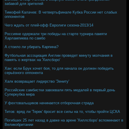
забавой для зрителей
Тимофей Калачев: В четвертьфинале Кубка России нет слабых
оппонентов
Чего ждать от плей-офф Евролиги сезона-2013/14
Россияне одержали три победы на старте турнира памяти
Харлампиева по самбо
А стоило ли убирать Карпина?
Футбольная ассоциация Англии проведет минуту молчания в
память о жертвах на 'Хилсборо'
Хан: если Брук хочет боя, то для начала он должен победить
серьёзного оппонента
Халк возвращает лидерство 'Зениту'
Российские самбистки завоевали пять медалей в первый день
Суперкубка мира
У фехтовальщиков начинается отборочная страда
Титов: вряд ли 'Терек' бросит все силы на то, чтобы пройти ЦСКА
Погибших 25 лет назад в давке на арене 'Хиллсборо' вспоминают в
Великобритании