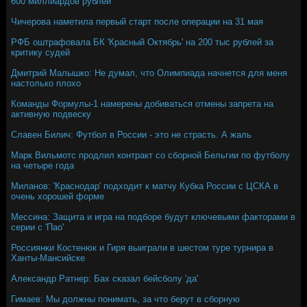
600 миллиардов рублей
Чичерова наметила первый старт после операции на 31 мая
РФБ оштрафовала БК 'Красный Октябрь' на 200 тыс рублей за
критику судей
Дмитрий Малышко: Не думал, что Олимпиада начнется для меня
настолько плохо
Команды Формулы-1 намерены добиваться отмены запрета на
активную подвеску
Славен Билич: Футбол в России - это не страсть. А жаль
Марк Вильмотс продлил контракт со сборной Бельгии по футболу
на четыре года
Миланов: 'Краснодар' подходит к матчу Кубка России с ЦСКА в
очень хорошей форме
Мессина: Защита и игра на подборе будут ключевыми факторами в
серии с 'Пао'
Россиянки Костенюк и Гиря выиграли в шестом туре турнира в
Ханты-Мансийске
Александр Ратнер: Бах сказал бейсболу 'да'
Гимаев: Мы должны понимать, за что берут в сборную