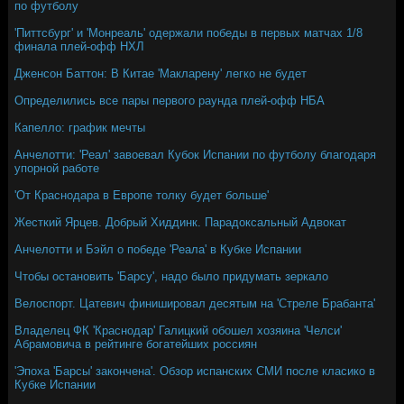
по футболу
'Питтсбург' и 'Монреаль' одержали победы в первых матчах 1/8
финала плей-офф НХЛ
Дженсон Баттон: В Китае 'Макларену' легко не будет
Определились все пары первого раунда плей-офф НБА
Капелло: график мечты
Анчелотти: 'Реал' завоевал Кубок Испании по футболу благодаря
упорной работе
'От Краснодара в Европе толку будет больше'
Жесткий Ярцев. Добрый Хиддинк. Парадоксальный Адвокат
Анчелотти и Бэйл о победе 'Реала' в Кубке Испании
Чтобы остановить 'Барсу', надо было придумать зеркало
Велоспорт. Цатевич финишировал десятым на 'Стреле Брабанта'
Владелец ФК 'Краснодар' Галицкий обошел хозяина 'Челси'
Абрамовича в рейтинге богатейших россиян
'Эпоха 'Барсы' закончена'. Обзор испанских СМИ после класико в
Кубке Испании