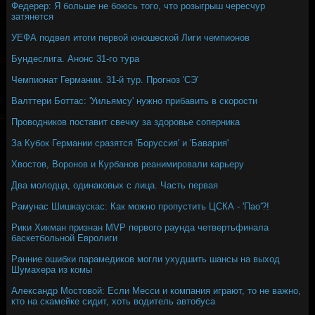
Федерер: Я больше не боюсь того, что розыгрыш чересчур
затянется
УЕФА подвел итоги первой юношеской Лиги чемпионов
Бундеслига. Анонс 31-го тура
Чемпионат Германии. 31-й тур. Прогноз 'СЭ'
Валттери Боттас: 'Уильямсу' нужно прибавить в скорости
Проводников поставит свечку за здоровье соперника
За Кубок Германии сразятся 'Боруссия' и 'Бавария'
Хвостов, Воронов и Курбанов реанимировали карьеру
Два молодца, одинаковых с лица. Часть первая
Рамунас Шишкаускас: Как можно пропустить ЦСКА - 'Пао'?!
Рики Хикман признан MVP первого раунда четвертьфинала
баскетбольной Евролиги
Ранние ошибки парамедиков могли ухудшить шансы на выход
Шумахера из комы
Александр Мостовой: Если Месси и компания играют, то не важно,
кто на скамейке сидит, хоть водитель автобуса