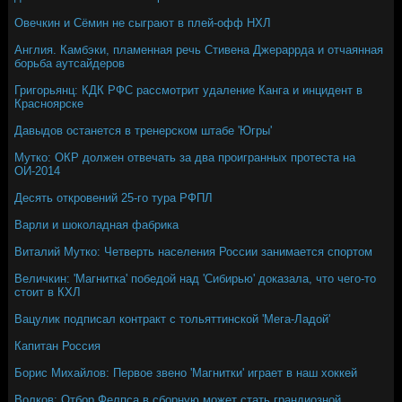
Овечкин и Сёмин не сыграют в плей-офф НХЛ
Англия. Камбэки, пламенная речь Стивена Джераррда и отчаянная
борьба аутсайдеров
Григорьянц: КДК РФС рассмотрит удаление Канга и инцидент в
Красноярске
Давыдов останется в тренерском штабе 'Югры'
Мутко: ОКР должен отвечать за два проигранных протеста на
ОИ-2014
Десять откровений 25-го тура РФПЛ
Варли и шоколадная фабрика
Виталий Мутко: Четверть населения России занимается спортом
Величкин: 'Магнитка' победой над 'Сибирью' доказала, что чего-то
стоит в КХЛ
Вацулик подписал контракт с тольяттинской 'Мега-Ладой'
Капитан Россия
Борис Михайлов: Первое звено 'Магнитки' играет в наш хоккей
Волков: Отбор Фелпса в сборную может стать грандиозной