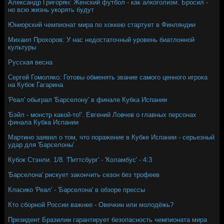
Александр Григорян: Женский футбол - как алкоголизм. Бросил -
но всю жизнь укорять будут
Юниорский чемпионат мира по хоккею стартует в Финляндии
Михаил Прохоров: У нас недостаточный уровень биатлонной
культуры
Русская весна
Сергей Гомоляко: Готовы обменять звание самого ценного игрока
на Кубок Гагарина
'Реал' обыграл 'Барселону' в финале Кубка Испании
'Бэйл - монстр какой-то!'. Евгений Ловчев о главных персонах
финала Кубка Испании
Мартино заявил о том, что поражение в Кубке Испании - серьезный
удар для 'Барселоны'
Кубок Стэнли. 1/8. 'Питтсбург' - 'Коламбус' - 4:3
'Барселона' рискует закончить сезон без трофеев
Класико 'Реал' - 'Барселона' в обзоре прессы
Кто сборной России важнее - Овечкин или молодёжь?
Президент Бразилии гарантирует безопасность чемпионата мира