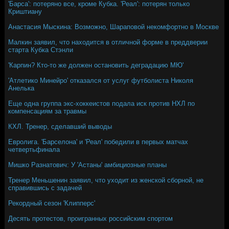
'Барса': потеряно все, кроме Кубка. 'Реал': потерян только
Криштиану
Анастасия Мыскина: Возможно, Шараповой некомфортно в Москве
Малкин заявил, что находится в отличной форме в преддверии
старта Кубка Стэнли
'Карпин? Кто-то же должен остановить деградацию МЮ'
'Атлетико Минейро' отказался от услуг футболиста Николя
Анелька
Еще одна группа экс-хоккеистов подала иск против НХЛ по
компенсациям за травмы
КХЛ. Тренер, сделавший выводы
Евролига. 'Барселона' и 'Реал' победили в первых матчах
четвертьфинала
Мишко Разнатович: У 'Астаны' амбициозные планы
Тренер Меньшенин заявил, что уходит из женской сборной, не
справившись с задачей
Рекордный сезон 'Клипперс'
Десять протестов, проигранных российским спортом