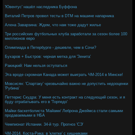
'Ювентус' нашёл наследника Буффона
Виталий Петров провел тесты в DTM на машине напарника
Алена Заварзина: Ждем, что нам тоже дадут жилье
Три российских футбольных клуба заработали за сезон более 100
миллионов евро
Олимпиада в Петербурге - дешевле, чем в Сочи?
Бухаров + Быстров: черная метка для 'Зенита'
Ракицкий: Нам нельзя оступаться
Эта вроде скромная Канада может выиграть ЧМ-2014 в Минске!
Мовсисян: 'Спартаку' чрезвычайно важно не допустить недооценки
'Рубина'
Петтерис Скудра: У меня есть контракт на следующий сезон, и я
буду отрабатывать его в 'Торпедо'
Майки баскетболиста 'Майами' Леброна Джеймса стали самыми
продаваемыми в НБА
Чемпионат Испании. 34-й тур. Прогноз 'СЭ'
ЧМ-2014. Коста-Рика: в 'клетке' с хищниками