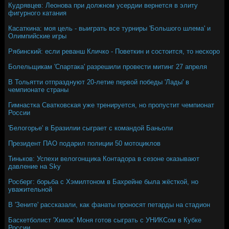
Кудрявцев: Леонова при должном усердии вернется в элиту
фигурного катания
Касаткина: моя цель - выиграть все турниры 'Большого шлема' и
Олимпийские игры
Рябинский: если реванш Кличко - Поветкин и состоится, то нескоро
Болельщикам 'Спартака' разрешили провести митинг 27 апреля
В Тольятти отпразднуют 20-летие первой победы 'Лады' в
чемпионате страны
Гимнастка Сватковская уже тренируется, но пропустит чемпионат
России
'Белогорье' в Бразилии сыграет с командой Баньоли
Президент ПАО подарил полиции 50 мотоциклов
Тиньков: Успехи велогонщика Контадора в сезоне оказывают
давление на Sky
Росберг: борьба с Хэмилтоном в Бахрейне была жёсткой, но
уважительной
В 'Зените' рассказали, как фанаты проносят петарды на стадион
Баскетболист 'Химок' Моня готов сыграть с УНИКСом в Кубке
России