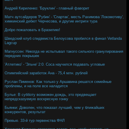
Андрей Кириленко: 'Бруклин' - главный фаворит
Матч аутсайдеров 'Рубин' - 'Спартак', месть Рахимова 'Локомотиву',
химкинский дебют Черчесова, и другие интриги тура
Добро пожаловать в Бразилию!
Шведский клуб спидвеиста Белоусова пробился в финал Vetlanda
Lagcup
Магнуссен: Никогда не испытывал такого сильного гранулирования
передних покрышек
'Атлетико' - 'Эльче' 2:0. Соса научился подавать угловые
Олимпийский заработок Ана - 75,4 млн. рублей
Руслан Пименов: Как только у Аршавина решатся семейные
проблемы, и на поле все наладится
Булье: В субботу возможен дождь, это предвещает
непредсказуемую воскресную гонку
Бьянки: Доволен, что показал лучший, чем у ближайших
конкурентов, результат
Превью. 33-й тур первенства ФНЛ