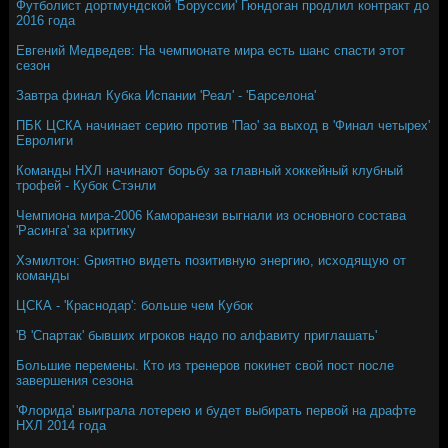
Футболист дортмундской 'Боруссии' Гюндоган продлил контракт до
2016 года
Евгений Медведев: На чемпионате мира есть шанс спасти этот
сезон
Завтра финал Кубка Испании 'Реал' - 'Барселона'
ПБК ЦСКА начинает серию против 'Пао' за выход в 'Финал четырех'
Евролиги
Команды НХЛ начинают борьбу за главный хоккейный клубный
трофей - Кубок Стэнли
Чемпиона мира-2006 Каморанези выгнали из основного состава
'Расинга' за критику
Хэмилтон: Gриятно видеть позитивную энергию, исходящую от
команды
ЦСКА - 'Краснодар': больше чем Кубок
'В 'Спартак' бывших игроков надо по алфавиту приглашать'
Большие перемены. Кто из тренеров покинет свой пост после
завершения сезона
'Флорида' выиграла лотерею и будет выбирать первой на драфте
НХЛ 2014 года