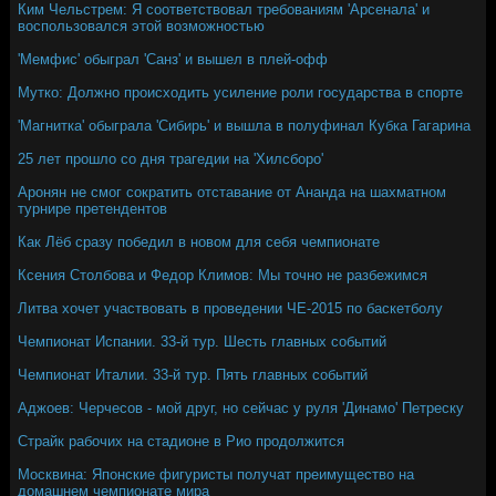
Ким Чельстрем: Я соответствовал требованиям 'Арсенала' и
воспользовался этой возможностью
'Мемфис' обыграл 'Санз' и вышел в плей-офф
Мутко: Должно происходить усиление роли государства в спорте
'Магнитка' обыграла 'Сибирь' и вышла в полуфинал Кубка Гагарина
25 лет прошло со дня трагедии на 'Хилсборо'
Аронян не смог сократить отставание от Ананда на шахматном
турнире претендентов
Как Лёб сразу победил в новом для себя чемпионате
Ксения Столбова и Федор Климов: Мы точно не разбежимся
Литва хочет участвовать в проведении ЧЕ-2015 по баскетболу
Чемпионат Испании. 33-й тур. Шесть главных событий
Чемпионат Италии. 33-й тур. Пять главных событий
Аджоев: Черчесов - мой друг, но сейчас у руля 'Динамо' Петреску
Страйк рабочих на стадионе в Рио продолжится
Москвина: Японские фигуристы получат преимущество на
домашнем чемпионате мира