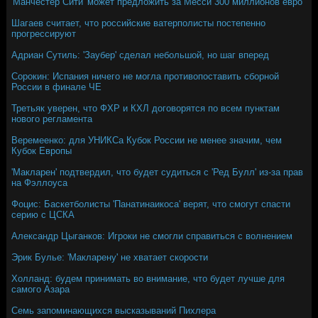
'Манчестер Сити' может предложить за Месси 300 миллионов евро
Шагаев считает, что российские ватерполисты постепенно
прогрессируют
Адриан Сутиль: 'Заубер' сделал небольшой, но шаг вперед
Сорокин: Испания ничего не могла противопоставить сборной
России в финале ЧЕ
Третьяк уверен, что ФХР и КХЛ договорятся по всем пунктам
нового регламента
Веремеенко: для УНИКСа Кубок России не менее значим, чем
Кубок Европы
'Макларен' подтвердил, что будет судиться с 'Ред Булл' из-за прав
на Фэллоуса
Фоцис: Баскетболисты 'Панатинаикоса' верят, что смогут спасти
серию с ЦСКА
Александр Цыганков: Игроки не смогли справиться с волнением
Эрик Булье: 'Макларену' не хватает скорости
Холланд: будем принимать во внимание, что будет лучше для
самого Азара
Семь запоминающихся высказываний Пихлера