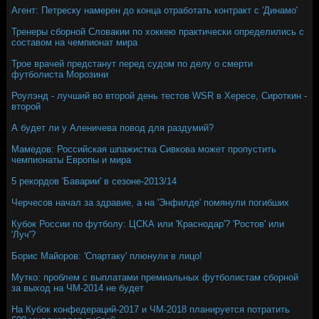
Агент: Петреску намерен до конца отработать контракт с 'Динамо'
Тренеры сборной Словакии по хоккею практически определились с
составом на чемпионат мира
Трое врачей предстанут перед судом по делу о смерти
футболиста Морозини
Роулэнд - лучший во второй день тестов WSR в Хересе, Сироткин -
второй
А будет ли у Аленичева повод для раздумий?
Мамедов: Российская шпажистка Сивкова может пропустить
чемпионаты Европы и мира
5 рекордов 'Баварии' в сезоне-2013/14
Черчесов начал за здравие, а на 'Энфилде' помянули погибших
Кубок России по футболу: ЦСКА или 'Краснодар'? 'Ростов' или
'Луч'?
Борис Майоров: 'Спартаку' плюнули в лицо!
Мутко: проблем с выплатами премиальных футболистам сборной
за выход на ЧМ-2014 не будет
На Кубок конфедераций-2017 и ЧМ-2018 планируется потратить