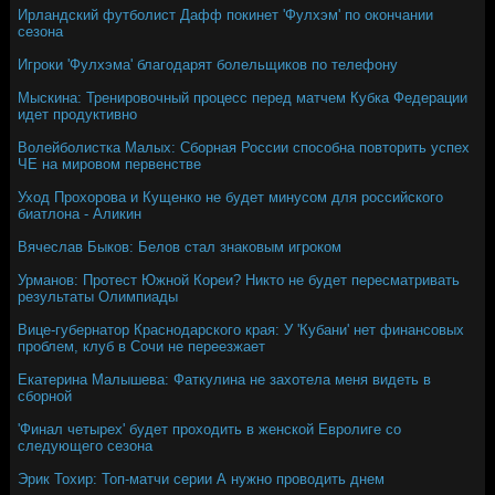
Ирландский футболист Дафф покинет 'Фулхэм' по окончании
сезона
Игроки 'Фулхэма' благодарят болельщиков по телефону
Мыскина: Тренировочный процесс перед матчем Кубка Федерации
идет продуктивно
Волейболистка Малых: Сборная России способна повторить успех
ЧЕ на мировом первенстве
Уход Прохорова и Кущенко не будет минусом для российского
биатлона - Аликин
Вячеслав Быков: Белов стал знаковым игроком
Урманов: Протест Южной Кореи? Никто не будет пересматривать
результаты Олимпиады
Вице-губернатор Краснодарского края: У 'Кубани' нет финансовых
проблем, клуб в Сочи не переезжает
Екатерина Малышева: Фаткулина не захотела меня видеть в
сборной
'Финал четырех' будет проходить в женской Евролиге со
следующего сезона
Эрик Тохир: Топ-матчи серии А нужно проводить днем