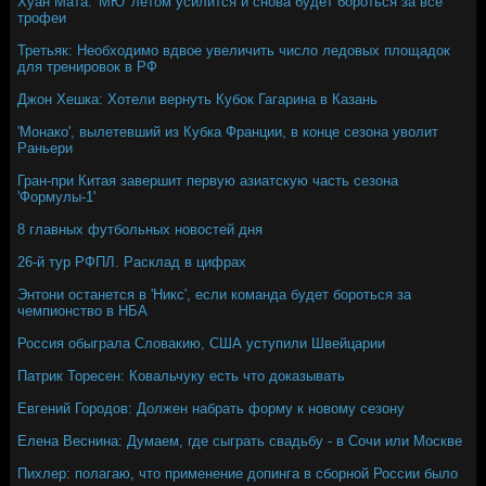
Хуан Мата: 'МЮ' летом усилится и снова будет бороться за все
трофеи
Третьяк: Необходимо вдвое увеличить число ледовых площадок
для тренировок в РФ
Джон Хешка: Хотели вернуть Кубок Гагарина в Казань
'Монако', вылетевший из Кубка Франции, в конце сезона уволит
Раньери
Гран-при Китая завершит первую азиатскую часть сезона
'Формулы-1'
8 главных футбольных новостей дня
26-й тур РФПЛ. Расклад в цифрах
Энтони останется в 'Никс', если команда будет бороться за
чемпионство в НБА
Россия обыграла Словакию, США уступили Швейцарии
Патрик Торесен: Ковальчуку есть что доказывать
Евгений Городов: Должен набрать форму к новому сезону
Елена Веснина: Думаем, где сыграть свадьбу - в Сочи или Москве
Пихлер: полагаю, что применение допинга в сборной России было