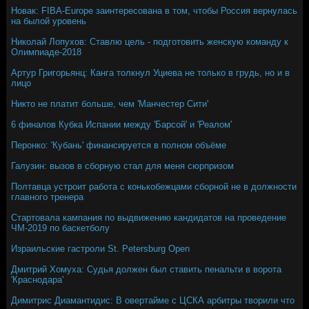
Новак: FIBA-Europe заинтересована в том, чтобы Россия вернулась
на былой уровень
Николай Лопухов: Ставлю цель - подготовить женскую команду к
Олимпиаде-2018
Артур Григорьянц: Канга толкнул Уциева не только в грудь, но и в
лицо
Никто не платит больше, чем 'Манчестер Сити'
6 финалов Кубка Испании между 'Барсой' и 'Реалом'
Перонко: 'Кубань' финансируется в полном объёме
Галузин: вызов в сборную стал для меня сюрпризом
Полтавца устроит работа с конькобежцами сборной не в должности
главного тренера
Стартовала кампания по выдвижению кандидатов на проведение
ЧМ-2019 по баскетболу
Израильские гастроли St. Petersburg Open
Дмитрий Хомуха: Судья должен был ставить пенальти в ворота
'Краснодара'
Димитрис Диамантидис: В овертайме с ЦСКА арбитры творили что