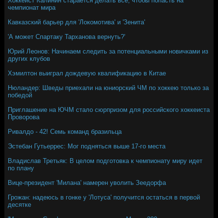
Хоккеист Калинин старается делать все, чтобы попасть на
чемпионат мира
Кавказский барьер для 'Локомотива' и 'Зенита'
'А может Спартаку Тарханова вернуть?'
Юрий Леонов: Начинаем следить за потенциальными новичками из
других клубов
Хэмилтон выиграл дождевую квалификацию в Китае
Нюландер: Шведы приехали на юниорский ЧМ по хоккею только за
победой
Приглашение на ЮЧМ стало сюрпризом для российского хоккеиста
Проворова
Ривалдо - 42! Семь команд бразильца
Эстебан Гутьеррес: Мог подняться выше 17-го места
Владислав Третьяк: В целом подготовка к чемпионату миру идет
по плану
Вице-президент 'Милана' намерен уволить Зеедорфа
Грожан: надеюсь в гонке у 'Лотуса' получится остаться в первой
десятке