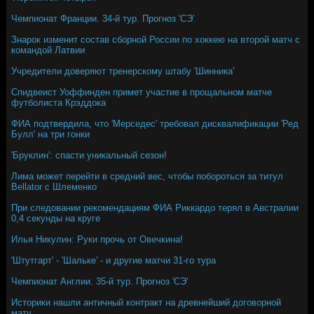
Чемпионат Франции. 34-й тур. Прогноз 'СЭ'
Знарок изменит состав сборной России по хоккею на второй матч с
командой Латвии
Учредители доверяют тренерскому штабу 'Шинника'
Спидвеист Уоффинден примет участие в прощальном матче
футболиста Крэддока
ФИА подтвердила, что 'Мерседес' требовал дисквалификации 'Ред
Булл' на три гонки
'Бруклин': спасти уникальный сезон!
Лима может перейти в средний вес, чтобы побороться за титул
Bellator с Шлеменко
При следовании рекомендациям ФИА Риккардо терял в Австралии
0,4 секунды на круге
Илья Никулин: Руки прочь от Овечкина!
'Штутгарт' - 'Шальке' - и другие матчи 31-го тура
Чемпионат Англии. 35-й тур. Прогноз 'СЭ'
Историки нашли античный контракт на древнейший договорной
матч