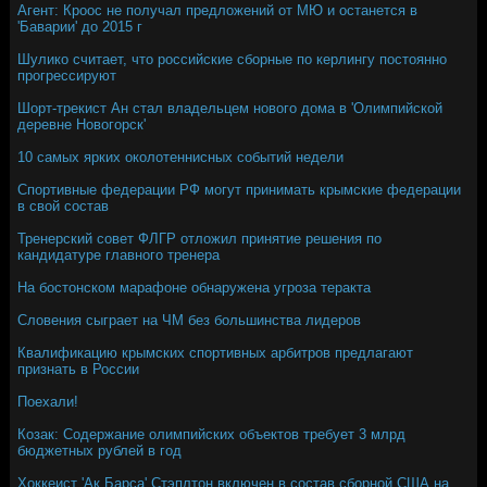
Агент: Кроос не получал предложений от МЮ и останется в
'Баварии' до 2015 г
Шулико считает, что российские сборные по керлингу постоянно
прогрессируют
Шорт-трекист Ан стал владельцем нового дома в 'Олимпийской
деревне Новогорск'
10 самых ярких околотеннисных событий недели
Спортивные федерации РФ могут принимать крымские федерации
в свой состав
Тренерский совет ФЛГР отложил принятие решения по
кандидатуре главного тренера
На бостонском марафоне обнаружена угроза теракта
Словения сыграет на ЧМ без большинства лидеров
Квалификацию крымских спортивных арбитров предлагают
признать в России
Поехали!
Козак: Содержание олимпийских объектов требует 3 млрд
бюджетных рублей в год
Хоккеист 'Ак Барса' Стэплтон включен в состав сборной США на