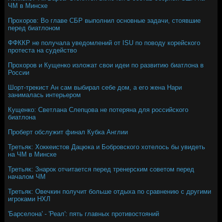
ЧМ в Минске
Прохоров: Во главе СБР выполнил основные задачи, стоявшие
перед биатлоном
ФФККР не получала уведомлений от ISU по поводу корейского
протеста на судейство
Прохоров и Кущенко изложат свои идеи по развитию биатлона в
России
Шорт-трекист Ан сам выбирал себе дом, а его жена Нари
занималась интерьером
Кущенко: Светлана Слепцова не потеряна для российского
биатлона
Проберт обслужит финал Кубка Англии
Третьяк: Хоккеистов Дацюка и Бобровского хотелось бы увидеть
на ЧМ в Минске
Третьяк: Знарок отчитается перед тренерским советом перед
началом ЧМ
Третьяк: Овечкин получит больше отдыха по сравнению с другими
игроками НХЛ
'Барселона' - 'Реал': пять главных противостояний