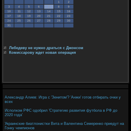
1
2
3
4
5
6
7
8
9
10
11
12
13
14
15
16
17
18
19
20
21
22
23
24
25
26
27
28
29
30
31
Лебедеву не нужно драться с Джонсом
Комиссарову ждет новая операция
Александр Алиев: Игра с 'Зенитом'? 'Анжи' готов отбирать очки у
всех
Исполком РФС одобрил 'Стратегию развития футбола в РФ до
2020 года'
Украинские биатлонистки Вита и Валентина Семеренко приедут на
Гонку чемпионов